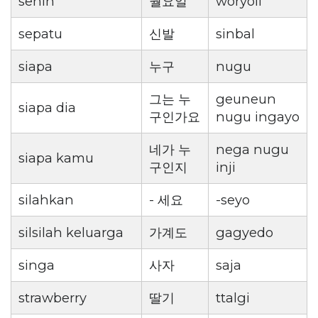
senin
월요일
woryoil
sepatu
신발
sinbal
siapa
누구
nugu
그는 누
geuneun
siapa dia
구인가요
nugu ingayo
네가 누
nega nugu
siapa kamu
구인지
inji
silahkan
- 세요
-seyo
silsilah keluarga
가계도
gagyedo
singa
사자
saja
strawberry
딸기
ttalgi