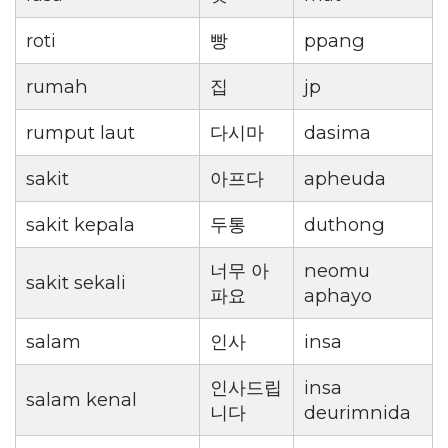
roti
빵
ppang
rumah
집
jp
rumput laut
다시마
dasima
sakit
아프다
apheuda
sakit kepala
두통
duthong
너무 아
neomu
sakit sekali
파요
aphayo
salam
인사
insa
인사드립
insa
salam kenal
니다
deurimnida