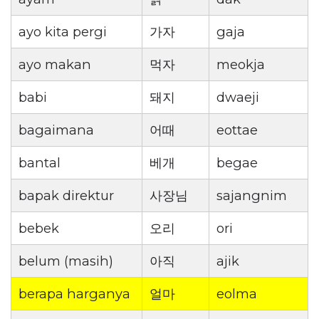
ayo kita pergi
가자
gaja
ayo makan
먹자
meokja
babi
돼지
dwaeji
bagaimana
어때
eottae
bantal
베개
begae
bapak direktur
사장님
sajangnim
bebek
오리
ori
belum (masih)
아직
ajik
berapa harganya
얼마
eolma