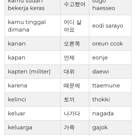
kamu sudah
sugo
수고했어
bekerja keras
haesseo
kamu tinggal
어디 살
eodi sarayo
dimana
아요
kanan
오른쪽
oreun ccok
kapan
언제
eonje
kapten (militer)
대위
daewi
karena
때문에
ttaemune
kelinci
토끼
thokki
keluar
나가다
nagada
keluarga
가족
gajok