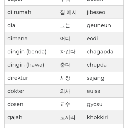
di rumah
집 에서
jibeseo
dia
그는
geuneun
dimana
어디
eodi
dingin (benda)
차갑다
chagapda
dingin (hawa)
춥다
chupda
direktur
사장
sajang
dokter
의사
euisa
dosen
교수
gyosu
gajah
코끼리
khokkiri