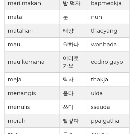
mari makan
밥 먹자
bapmeokja
mata
눈
nun
matahari
태양
thaeyang
mau
원하다
wonhada
어디로
mau kemana
eodiro gayo
가요
meja
탁자
thakja
menangis
울다
ulda
menulis
쓰다
sseuda
merah
빨갛다
ppalgatha