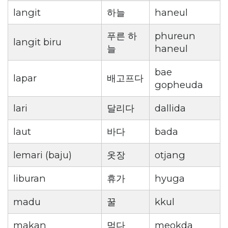
langit
하늘
haneul
푸른 하
phureun
langit biru
늘
haneul
bae
lapar
배고프다
gopheuda
lari
달리다
dallida
laut
바다
bada
lemari (baju)
옷장
otjang
liburan
휴가
hyuga
madu
꿀
kkul
makan
먹다
meokda