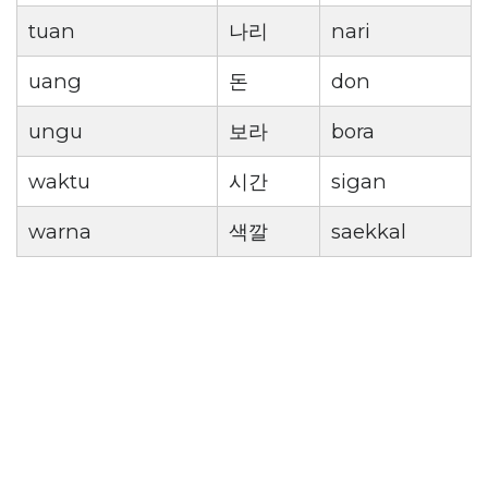
tuan
나리
nari
uang
돈
don
ungu
보라
bora
waktu
시간
sigan
warna
색깔
saekkal