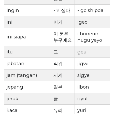
ingin
-고 싶다
- go shipda
ini
이거
igeo
이 분은
i buneun
ini siapa
누구예요
nugu yeyo
itu
그
geu
jabatan
직위
jigwi
jam (tangan)
시계
sigye
jepang
일본
ilbon
jeruk
귤
gyul
kaca
유리
yuri