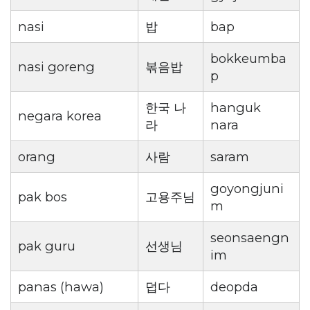
nasi
밥
bap
bokkeumba
nasi goreng
볶음밥
p
한국 나
hanguk
negara korea
라
nara
orang
사람
saram
goyongjuni
pak bos
고용주님
m
seonsaengn
pak guru
선생님
im
panas (hawa)
덥다
deopda