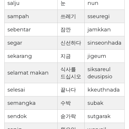
salju
눈
nun
sampah
쓰레기
sseuregi
sebentar
잠깐
jamkkan
segar
신선하다
sinseonhada
sekarang
지금
jigeum
식사를
siksareul
selamat makan
드십시오
deusipsio
selesai
끝나다
kkeuthnada
semangka
수박
subak
sendok
숟가락
sutgarak