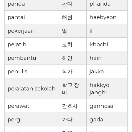
panda
판다
phanda
pantai
해변
haebyeon
pekerjaan
일
il
pelatih
코치
khochi
pembantu
하인
hain
penulis
작가
jakka
학교 장
hakkyo
peralatan sekolah
비
jangbi
perawat
간호사
ganhosa
pergi
가다
gada