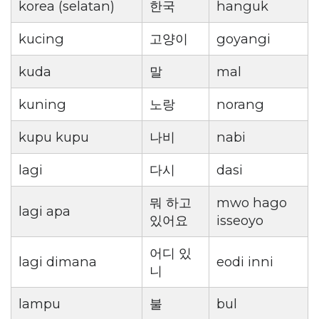
korea (selatan)
한국
hanguk
kucing
고양이
goyangi
kuda
말
mal
kuning
노랑
norang
kupu kupu
나비
nabi
lagi
다시
dasi
뭐 하고
mwo hago
lagi apa
있어요
isseoyo
어디 있
lagi dimana
eodi inni
니
lampu
불
bul