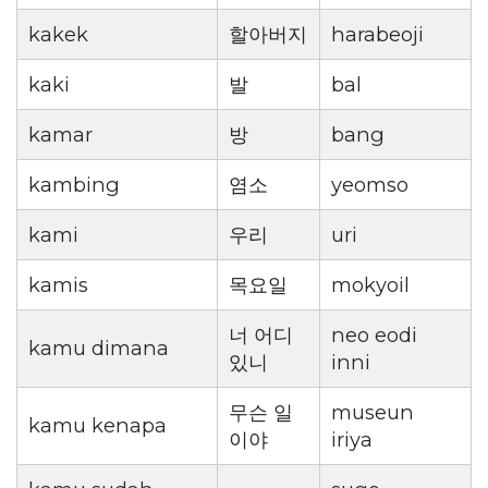
kakek
할아버지
harabeoji
kaki
발
bal
kamar
방
bang
kambing
염소
yeomso
kami
우리
uri
kamis
목요일
mokyoil
너 어디
neo eodi
kamu dimana
있니
inni
무슨 일
museun
kamu kenapa
이야
iriya