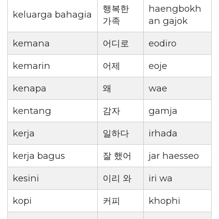
행복한
haengbokh
keluarga bahagia
가족
an gajok
kemana
어디로
eodiro
kemarin
어제
eoje
kenapa
왜
wae
kentang
감자
gamja
kerja
일하다
irhada
kerja bagus
잘 했어
jar haesseo
kesini
이리 와
iri wa
kopi
커피
khophi