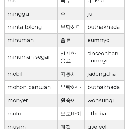
mie
국수
guksu
minggu
주
ju
minta tolong
부탁하다
buthakhada
minuman
음료
eumnyo
신선한
sinseonhan
minuman segar
음료
eumnyo
mobil
자동차
jadongcha
mohon bantuan
부탁하다
buthakhada
monyet
원숭이
wonsungi
motor
오토바이
othobai
musim
계절
gyejeol