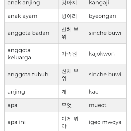
anak anjing
강아지
kangaji
anak ayam
병아리
byeongari
신체 부
anggota badan
sinche buwi
위
anggota
가족원
kajokwon
keluarga
신체 부
anggota tubuh
sinche buwi
위
anjing
개
kae
apa
무엇
mueot
이게 뭐
apa ini
igeo mwoya
야