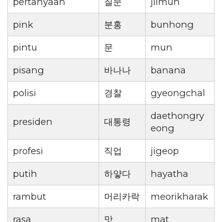
pertanyaan
질문
jilmun
pink
분홍
bunhong
pintu
문
mun
pisang
바나나
banana
polisi
경찰
gyeongchal
daethongry
presiden
대통령
eong
profesi
직업
jigeop
putih
하얗다
hayatha
rambut
머리카락
meorikharak
rasa
맛
mat