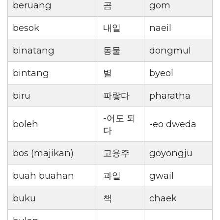
beruang
곰
gom
besok
내일
naeil
binatang
동물
dongmul
bintang
별
byeol
biru
파랗다
pharatha
-어도 되
boleh
-eo dweda
다
bos (majikan)
고용주
goyongju
buah buahan
과일
gwail
buku
책
chaek