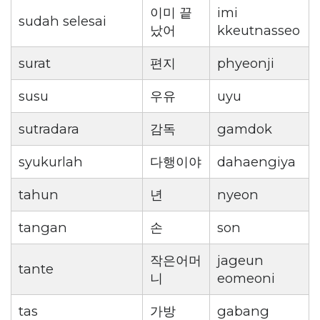
이미 끝
imi
sudah selesai
났어
kkeutnasseo
surat
편지
phyeonji
susu
우유
uyu
sutradara
감독
gamdok
syukurlah
다행이야
dahaengiya
tahun
년
nyeon
tangan
손
son
작은어머
jageun
tante
니
eomeoni
tas
가방
gabang