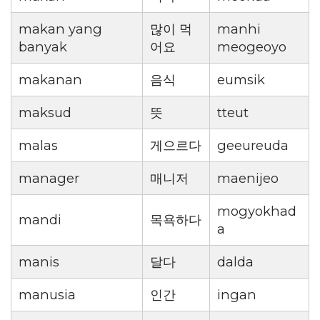
makan yang
많이 먹
manhi
banyak
어요
meogeoyo
makanan
음식
eumsik
maksud
뜻
tteut
malas
게으르다
geeureuda
manager
매니저
maenijeo
mogyokhad
mandi
목욕하다
a
manis
달다
dalda
manusia
인간
ingan