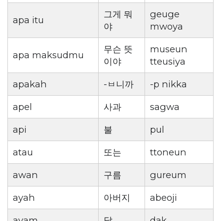
그게 뭐
geuge
apa itu
야
mwoya
무슨 뜻
museun
apa maksudmu
이야
tteusiya
apakah
-ㅂ니까
-p nikka
apel
사과
sagwa
api
불
pul
atau
또는
ttoneun
awan
구름
gureum
ayah
아버지
abeoji
ayam
닭
dak