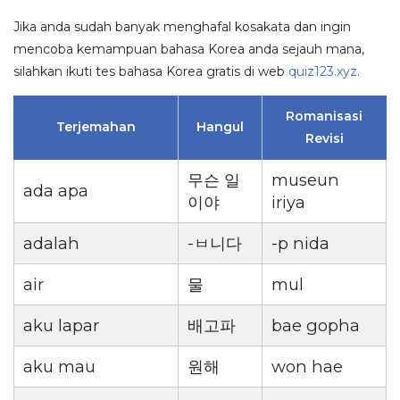
Jika anda sudah banyak menghafal kosakata dan ingin
mencoba kemampuan bahasa Korea anda sejauh mana,
silahkan ikuti tes bahasa Korea gratis di web
quiz123.xyz
.
Romanisasi
Terjemahan
Hangul
Revisi
무슨 일
museun
ada apa
이야
iriya
adalah
-ㅂ니다
-p nida
air
물
mul
aku lapar
배고파
bae gopha
aku mau
원해
won hae