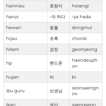
harimau
호랑이
horangi
harus
-야 하다
-ya hada
hewan
동물
dongmul
hijau
초록
chorok
hitam
검정
geomjeong
haendeuph
hp
핸드폰
on
hujan
비
bi
seonsaengn
ibu guru
선생님
im
ikan
생선
saengseon