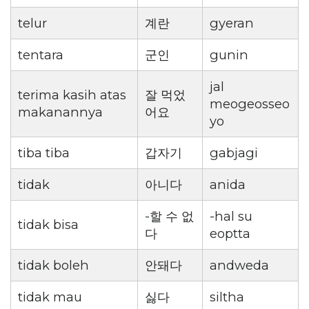
telur
계란
gyeran
tentara
군인
gunin
jal
terima kasih atas
잘 먹었
meogeosseo
makanannya
어요
yo
tiba tiba
갑자기
gabjagi
tidak
아니다
anida
-할 수 없
-hal su
tidak bisa
다
eoptta
tidak boleh
안돼다
andweda
tidak mau
싫다
siltha