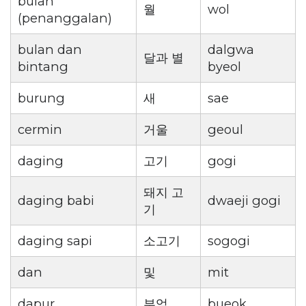
bulan
월
wol
(penanggalan)
bulan dan
dalgwa
달과 별
bintang
byeol
burung
새
sae
cermin
거울
geoul
daging
고기
gogi
돼지 고
daging babi
dwaeji gogi
기
daging sapi
소고기
sogogi
dan
및
mit
dapur
부엌
bueok