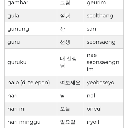
gambar
그림
geurim
gula
설탕
seolthang
gunung
산
san
guru
선생
seonsaeng
nae
내 선생
guruku
seonsaengn
님
im
halo (di telepon)
여보세요
yeoboseyo
hari
날
nal
hari ini
오늘
oneul
hari minggu
일요일
iryoil