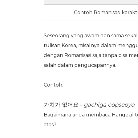
Contoh Romanisasi karak
Seseorang yang awam dan sama sekali
tulisan Korea, misalnya dalam mengg
dengan Romanisasi saja tanpa bisa m
salah dalam pengucapannya.
Contoh
:
가치가 없어요
gachiga eopseoyo
=
Bagaimana anda membaca Hangeul terse
atas?