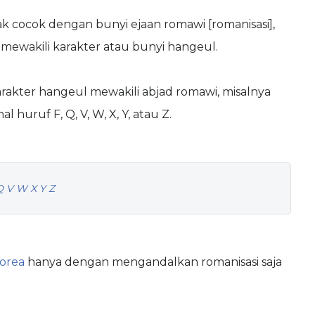
 cocok dengan bunyi ejaan romawi [romanisasi],
 mewakili karakter atau bunyi hangeul.
arakter hangeul mewakili abjad romawi, misalnya
huruf F, Q, V, W, X, Y, atau Z.
Q V W X Y Z
orea
hanya dengan mengandalkan romanisasi saja