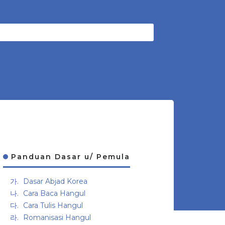
Panduan Dasar u/ Pemula
Dasar Abjad Korea
Cara Baca Hangul
Cara Tulis Hangul
Romanisasi Hangul