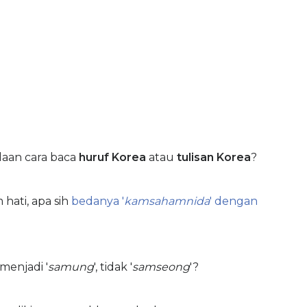
aan cara baca
huruf Korea
atau
tulisan Korea
?
hati, apa sih
bedanya '
kamsahamnida
' dengan
menjadi '
samung
', tidak '
samseong
'?