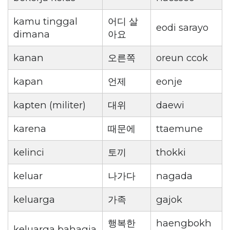
kamu tinggal
어디 살
eodi sarayo
dimana
아요
kanan
오른쪽
oreun ccok
kapan
언제
eonje
kapten (militer)
대위
daewi
karena
때문에
ttaemune
kelinci
토끼
thokki
keluar
나가다
nagada
keluarga
가족
gajok
행복한
haengbokh
keluarga bahagia