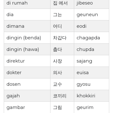
di rumah
집 에서
jibeseo
dia
그는
geuneun
dimana
어디
eodi
dingin (benda)
차갑다
chagapda
dingin (hawa)
춥다
chupda
direktur
사장
sajang
dokter
의사
euisa
dosen
교수
gyosu
gajah
코끼리
khokkiri
gambar
그림
geurim