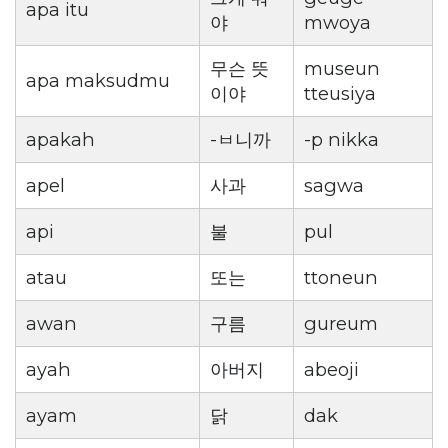
apa itu
야
mwoya
무슨 뜻
museun
apa maksudmu
이야
tteusiya
apakah
-ㅂ니까
-p nikka
apel
사과
sagwa
api
불
pul
atau
또는
ttoneun
awan
구름
gureum
ayah
아버지
abeoji
ayam
닭
dak