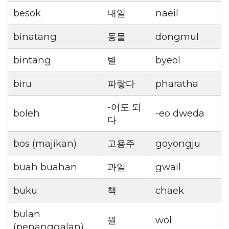
besok
내일
naeil
binatang
동물
dongmul
bintang
별
byeol
biru
파랗다
pharatha
-어도 되
boleh
-eo dweda
다
bos (majikan)
고용주
goyongju
buah buahan
과일
gwail
buku
책
chaek
bulan
월
wol
(penanggalan)