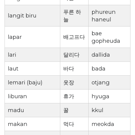
푸른 하
phureun
langit biru
늘
haneul
bae
lapar
배고프다
gopheuda
lari
달리다
dallida
laut
바다
bada
lemari (baju)
옷장
otjang
liburan
휴가
hyuga
madu
꿀
kkul
makan
먹다
meokda