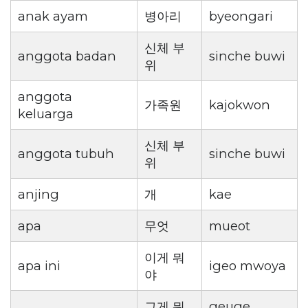
anak ayam
병아리
byeongari
신체 부
anggota badan
sinche buwi
위
anggota
가족원
kajokwon
keluarga
신체 부
anggota tubuh
sinche buwi
위
anjing
개
kae
apa
무엇
mueot
이게 뭐
apa ini
igeo mwoya
야
그게 뭐
geuge