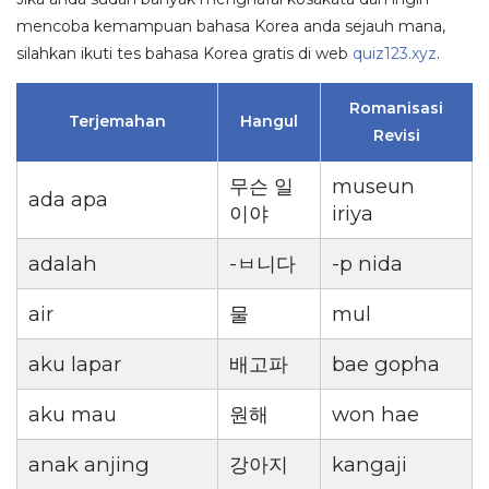
mencoba kemampuan bahasa Korea anda sejauh mana,
silahkan ikuti tes bahasa Korea gratis di web
quiz123.xyz
.
Romanisasi
Terjemahan
Hangul
Revisi
무슨 일
museun
ada apa
이야
iriya
adalah
-ㅂ니다
-p nida
air
물
mul
aku lapar
배고파
bae gopha
aku mau
원해
won hae
anak anjing
강아지
kangaji