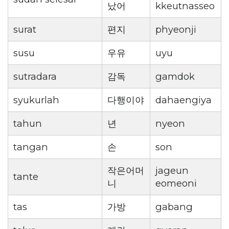
났어
kkeutnasseo
surat
편지
phyeonji
susu
우유
uyu
sutradara
감독
gamdok
syukurlah
다행이야
dahaengiya
tahun
년
nyeon
tangan
손
son
작은어머
jageun
tante
니
eomeoni
tas
가방
gabang