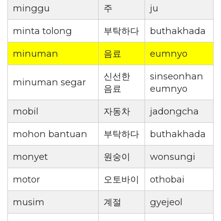
minggu
주
ju
minta tolong
부탁하다
buthakhada
minuman
음료
eumnyo
신선한
sinseonhan
minuman segar
음료
eumnyo
mobil
자동차
jadongcha
mohon bantuan
부탁하다
buthakhada
monyet
원숭이
wonsungi
motor
오토바이
othobai
musim
계절
gyejeol