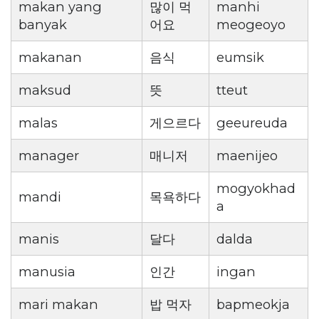
makan yang
많이 먹
manhi
banyak
어요
meogeoyo
makanan
음식
eumsik
maksud
뜻
tteut
malas
게으르다
geeureuda
manager
매니저
maenijeo
mogyokhad
mandi
목욕하다
a
manis
달다
dalda
manusia
인간
ingan
mari makan
밥 먹자
bapmeokja