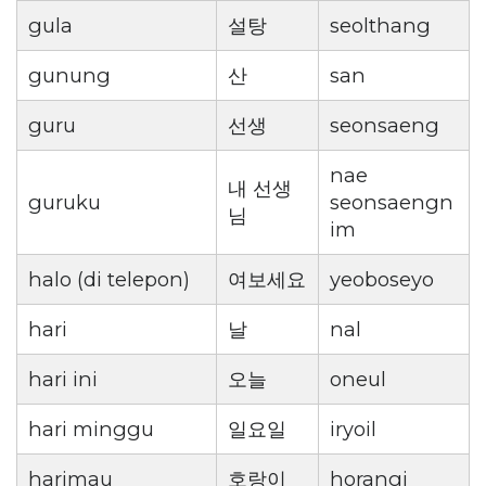
gula
설탕
seolthang
gunung
산
san
guru
선생
seonsaeng
nae
내 선생
guruku
seonsaengn
님
im
halo (di telepon)
여보세요
yeoboseyo
hari
날
nal
hari ini
오늘
oneul
hari minggu
일요일
iryoil
harimau
호랑이
horangi