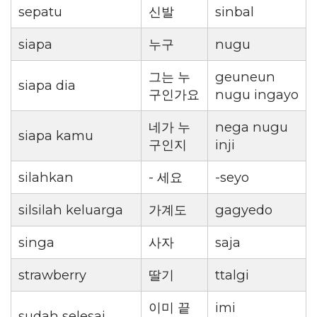
sepatu
신발
sinbal
siapa
누구
nugu
그는 누
geuneun
siapa dia
구인가요
nugu ingayo
네가 누
nega nugu
siapa kamu
구인지
inji
silahkan
- 세요
-seyo
silsilah keluarga
가계도
gagyedo
singa
사자
saja
strawberry
딸기
ttalgi
이미 끝
imi
sudah selesai