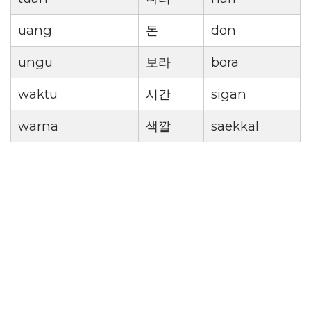
uang
돈
don
ungu
보라
bora
waktu
시간
sigan
warna
색깔
saekkal