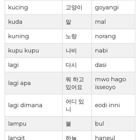
kucing
고양이
goyangi
kuda
말
mal
kuning
노랑
norang
kupu kupu
나비
nabi
lagi
다시
dasi
뭐 하고
mwo hago
lagi apa
있어요
isseoyo
어디 있
lagi dimana
eodi inni
니
lampu
불
bul
langit
하늘
haneul