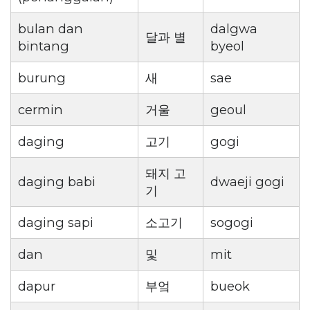
bulan dan
dalgwa
달과 별
bintang
byeol
burung
새
sae
cermin
거울
geoul
daging
고기
gogi
돼지 고
daging babi
dwaeji gogi
기
daging sapi
소고기
sogogi
dan
및
mit
dapur
부엌
bueok