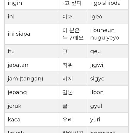
ingin
-고 싶다
- go shipda
ini
이거
igeo
이 분은
i buneun
ini siapa
누구예요
nugu yeyo
itu
그
geu
jabatan
직위
jigwi
jam (tangan)
시계
sigye
jepang
일본
ilbon
jeruk
귤
gyul
kaca
유리
yuri