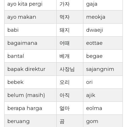
ayo kita pergi
가자
gaja
ayo makan
먹자
meokja
babi
돼지
dwaeji
bagaimana
어때
eottae
bantal
베개
begae
bapak direktur
사장님
sajangnim
bebek
오리
ori
belum (masih)
아직
ajik
berapa harga
얼마
eolma
beruang
곰
gom