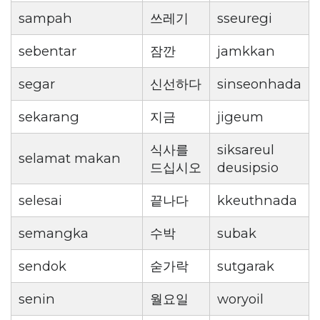
sampah
쓰레기
sseuregi
sebentar
잠깐
jamkkan
segar
신선하다
sinseonhada
sekarang
지금
jigeum
식사를
siksareul
selamat makan
드십시오
deusipsio
selesai
끝나다
kkeuthnada
semangka
수박
subak
sendok
숟가락
sutgarak
senin
월요일
woryoil