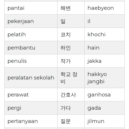
pantai
해변
haebyeon
pekerjaan
일
il
pelatih
코치
khochi
pembantu
하인
hain
penulis
작가
jakka
학교 장
hakkyo
peralatan sekolah
비
jangbi
perawat
간호사
ganhosa
pergi
가다
gada
pertanyaan
질문
jilmun