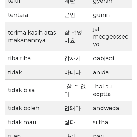
telur
계란
gyeran
tentara
군인
gunin
jal
terima kasih atas
잘 먹었
meogeosseo
makanannya
어요
yo
tiba tiba
갑자기
gabjagi
tidak
아니다
anida
-할 수 없
-hal su
tidak bisa
다
eoptta
tidak boleh
안돼다
andweda
tidak mau
싫다
siltha
tuan
나리
nari