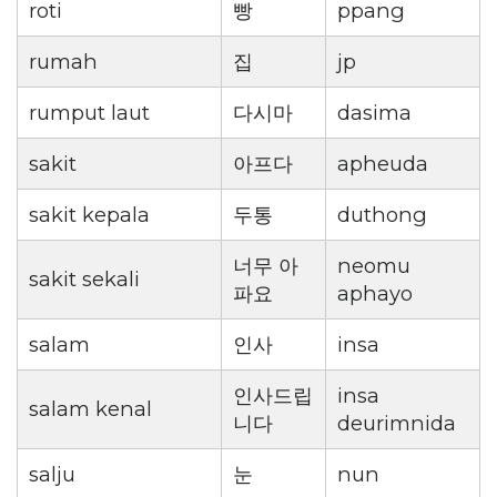
roti
빵
ppang
rumah
집
jp
rumput laut
다시마
dasima
sakit
아프다
apheuda
sakit kepala
두통
duthong
너무 아
neomu
sakit sekali
파요
aphayo
salam
인사
insa
인사드립
insa
salam kenal
니다
deurimnida
salju
눈
nun