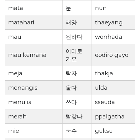
mata
눈
nun
matahari
태양
thaeyang
mau
원하다
wonhada
어디로
mau kemana
eodiro gayo
가요
meja
탁자
thakja
menangis
울다
ulda
menulis
쓰다
sseuda
merah
빨갛다
ppalgatha
mie
국수
guksu