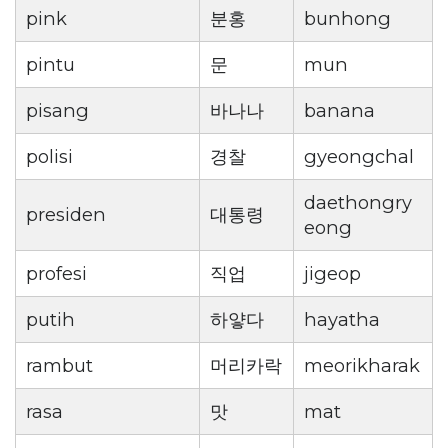
pink
분홍
bunhong
pintu
문
mun
pisang
바나나
banana
polisi
경찰
gyeongchal
daethongry
presiden
대통령
eong
profesi
직업
jigeop
putih
하얗다
hayatha
rambut
머리카락
meorikharak
rasa
맛
mat