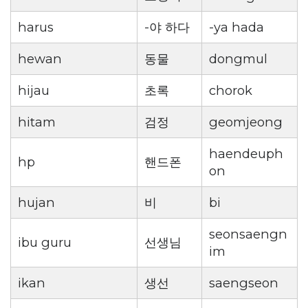
harus
-야 하다
-ya hada
hewan
동물
dongmul
hijau
초록
chorok
hitam
검정
geomjeong
haendeuph
hp
핸드폰
on
hujan
비
bi
seonsaengn
ibu guru
선생님
im
ikan
생선
saengseon