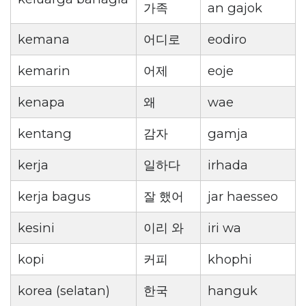
가족
an gajok
kemana
어디로
eodiro
kemarin
어제
eoje
kenapa
왜
wae
kentang
감자
gamja
kerja
일하다
irhada
kerja bagus
잘 했어
jar haesseo
kesini
이리 와
iri wa
kopi
커피
khophi
korea (selatan)
한국
hanguk