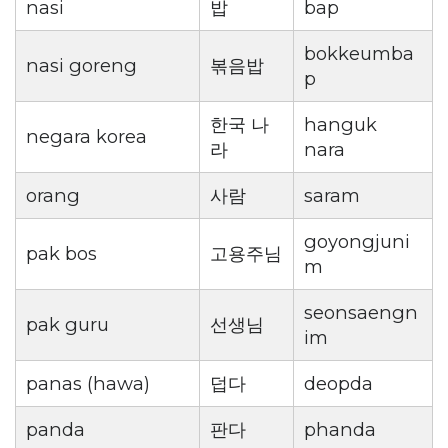
nasi
밥
bap
bokkeumba
nasi goreng
볶음밥
p
한국 나
hanguk
negara korea
라
nara
orang
사람
saram
goyongjuni
pak bos
고용주님
m
seonsaengn
pak guru
선생님
im
panas (hawa)
덥다
deopda
panda
판다
phanda