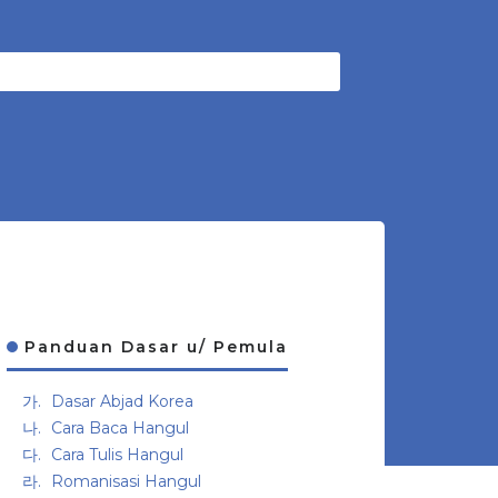
Panduan Dasar u/ Pemula
Dasar Abjad Korea
Cara Baca Hangul
Cara Tulis Hangul
Romanisasi Hangul