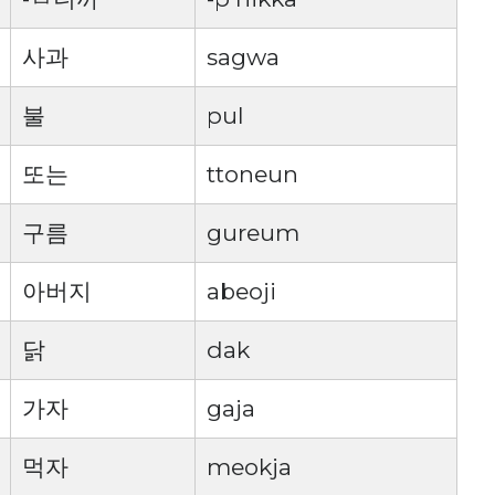
사과
sagwa
불
pul
또는
ttoneun
구름
gureum
아버지
abeoji
닭
dak
가자
gaja
먹자
meokja