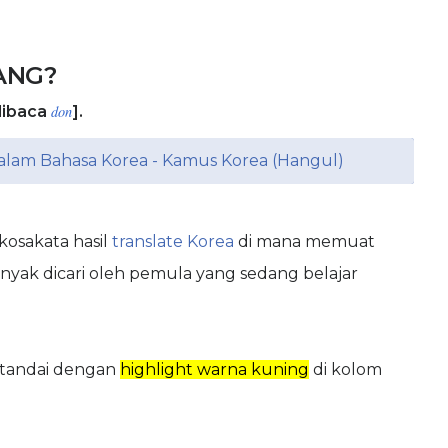
UANG?
dibaca
don
].
lam Bahasa Korea - Kamus Korea (Hangul)
kosakata hasil
translate Korea
di mana memuat
nyak dicari oleh pemula yang sedang belajar
itandai dengan
highlight warna kuning
di kolom