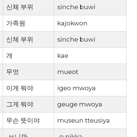
신체 부위
sinche buwi
가족원
kajokwon
신체 부위
sinche buwi
개
kae
무엇
mueot
이게 뭐야
igeo mwoya
그게 뭐야
geuge mwoya
무슨 뜻이야
museun tteusiya
-ㅂ니까
-p nikka