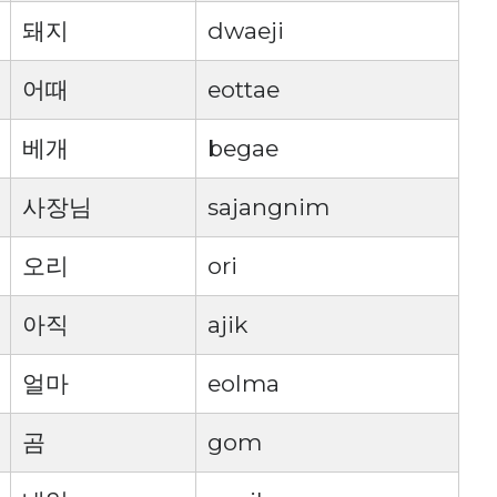
돼지
dwaeji
어때
eottae
베개
begae
사장님
sajangnim
오리
ori
아직
ajik
얼마
eolma
곰
gom