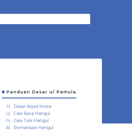
Panduan Dasar u/ Pemula
Dasar Abjad Korea
Cara Baca Hangul
Cara Tulis Hangul
Romanisasi Hangul