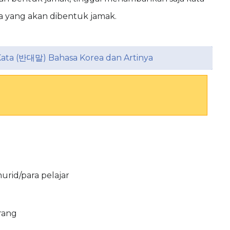
ta yang akan dibentuk jamak.
Kata (반대말) Bahasa Korea dan Artinya
urid/para pelajar
rang