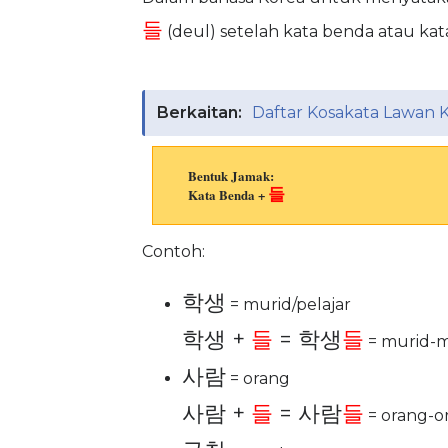
들
(deul) setelah kata benda atau ka
Berkaitan:
Daftar Kosakata Lawan 
Bentuk Jamak:
들
Kata Benda +
Contoh:
학생
= murid/pelajar
학생 +
들
= 학생
들
= murid-m
사람
= orang
사람 +
들
= 사람
들
= orang-o