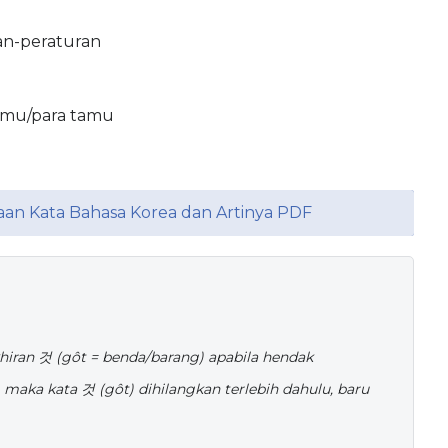
an-peraturan
amu/para tamu
aan Kata Bahasa Korea dan Artinya PDF
hiran 것 (gôt = benda/barang) apabila hendak
 maka kata 것 (gôt) dihilangkan terlebih dahulu, baru