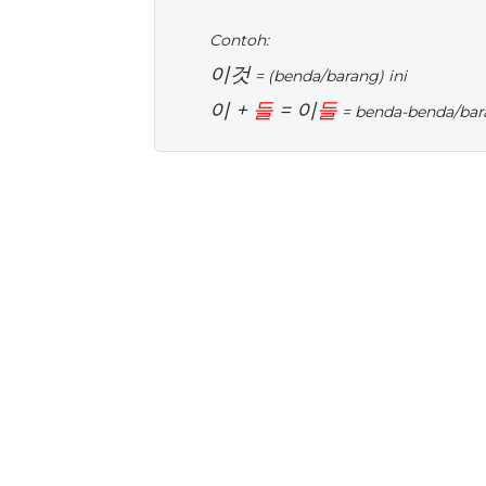
Contoh:
이것
= (benda/barang) ini
이 +
들
= 이
들
= benda-benda/bar