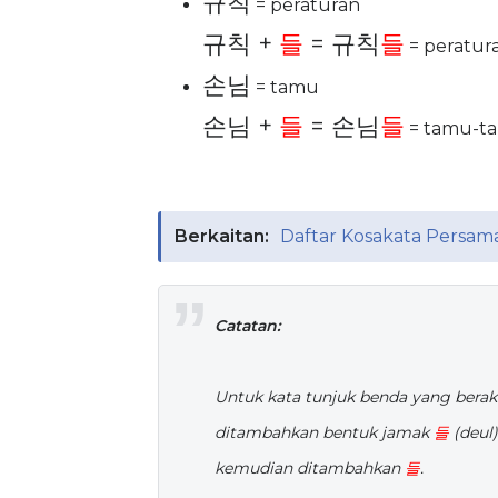
규칙
= peraturan
규칙 +
들
= 규칙
들
= peratur
손님
= tamu
손님 +
들
= 손님
들
= tamu-t
Berkaitan:
Daftar Kosakata Persam
Catatan:
Untuk kata tunjuk benda yang berak
ditambahkan bentuk jamak
들
(deul)
kemudian ditambahkan
들
.