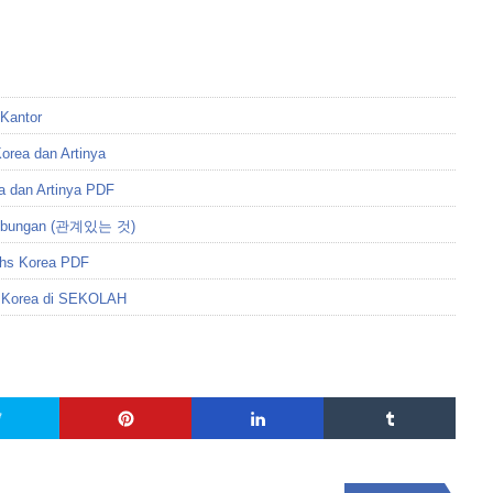
 Kantor
rea dan Artinya
a dan Artinya PDF
rhubungan (관계있는 것)
Bhs Korea PDF
a Korea di SEKOLAH