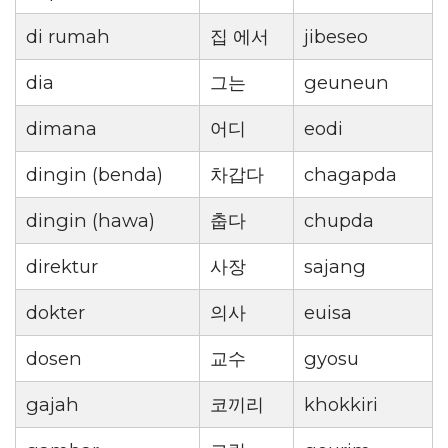
di rumah
집 에서
jibeseo
dia
그는
geuneun
dimana
어디
eodi
dingin (benda)
차갑다
chagapda
dingin (hawa)
춥다
chupda
direktur
사장
sajang
dokter
의사
euisa
dosen
교수
gyosu
gajah
코끼리
khokkiri