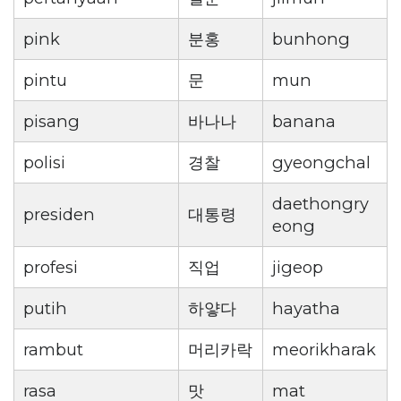
pink
분홍
bunhong
pintu
문
mun
pisang
바나나
banana
polisi
경찰
gyeongchal
daethongry
presiden
대통령
eong
profesi
직업
jigeop
putih
하얗다
hayatha
rambut
머리카락
meorikharak
rasa
맛
mat