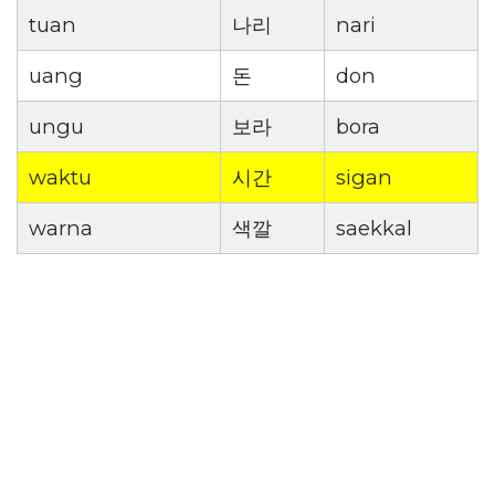
tuan
나리
nari
uang
돈
don
ungu
보라
bora
waktu
시간
sigan
warna
색깔
saekkal