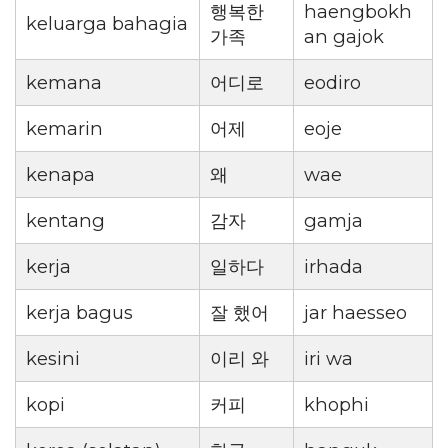
행복한
haengbokh
keluarga bahagia
가족
an gajok
kemana
어디로
eodiro
kemarin
어제
eoje
kenapa
왜
wae
kentang
감자
gamja
kerja
일하다
irhada
kerja bagus
잘 했어
jar haesseo
kesini
이리 와
iri wa
kopi
커피
khophi