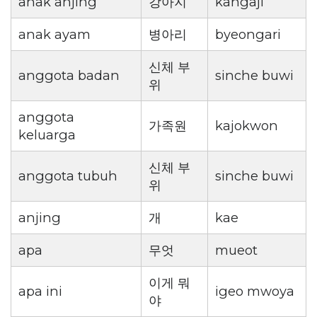
anak anjing
강아지
kangaji
anak ayam
병아리
byeongari
신체 부
anggota badan
sinche buwi
위
anggota
가족원
kajokwon
keluarga
신체 부
anggota tubuh
sinche buwi
위
anjing
개
kae
apa
무엇
mueot
이게 뭐
apa ini
igeo mwoya
야