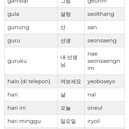
gambar
그림
geurim
gula
설탕
seolthang
gunung
산
san
guru
선생
seonsaeng
nae
내 선생
guruku
seonsaengn
님
im
halo (di telepon)
여보세요
yeoboseyo
hari
날
nal
hari ini
오늘
oneul
hari minggu
일요일
iryoil