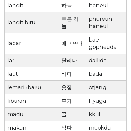
langit
하늘
haneul
푸른 하
phureun
langit biru
늘
haneul
bae
lapar
배고프다
gopheuda
lari
달리다
dallida
laut
바다
bada
lemari (baju)
옷장
otjang
liburan
휴가
hyuga
madu
꿀
kkul
makan
먹다
meokda