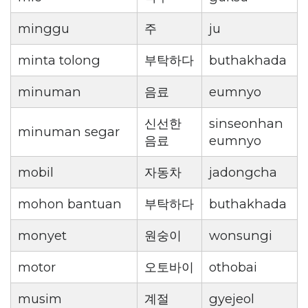
minggu
주
ju
minta tolong
부탁하다
buthakhada
minuman
음료
eumnyo
신선한
sinseonhan
minuman segar
음료
eumnyo
mobil
자동차
jadongcha
mohon bantuan
부탁하다
buthakhada
monyet
원숭이
wonsungi
motor
오토바이
othobai
musim
계절
gyejeol