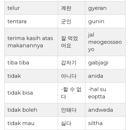
telur
계란
gyeran
tentara
군인
gunin
jal
terima kasih atas
잘 먹었
meogeosseo
makanannya
어요
yo
tiba tiba
갑자기
gabjagi
tidak
아니다
anida
-할 수 없
-hal su
tidak bisa
다
eoptta
tidak boleh
안돼다
andweda
tidak mau
싫다
siltha