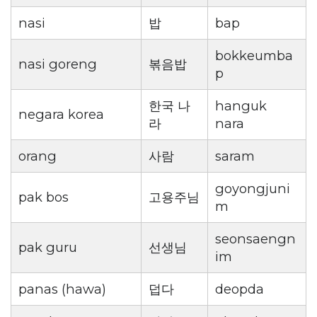
nasi
밥
bap
bokkeumba
nasi goreng
볶음밥
p
한국 나
hanguk
negara korea
라
nara
orang
사람
saram
goyongjuni
pak bos
고용주님
m
seonsaengn
pak guru
선생님
im
panas (hawa)
덥다
deopda