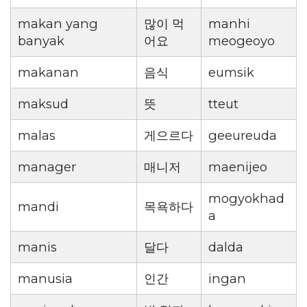
makan yang
많이 먹
manhi
banyak
어요
meogeoyo
makanan
음식
eumsik
maksud
뜻
tteut
malas
게으르다
geeureuda
manager
매니저
maenijeo
mogyokhad
mandi
목욕하다
a
manis
달다
dalda
manusia
인간
ingan