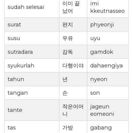
이미 끝
imi
sudah selesai
났어
kkeutnasseo
surat
편지
phyeonji
susu
우유
uyu
sutradara
감독
gamdok
syukurlah
다행이야
dahaengiya
tahun
년
nyeon
tangan
손
son
작은어머
jageun
tante
니
eomeoni
tas
가방
gabang