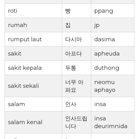
roti
빵
ppang
rumah
집
jp
rumput laut
다시마
dasima
sakit
아프다
apheuda
sakit kepala
두통
duthong
너무 아
neomu
sakit sekali
파요
aphayo
salam
인사
insa
인사드립
insa
salam kenal
니다
deurimnida