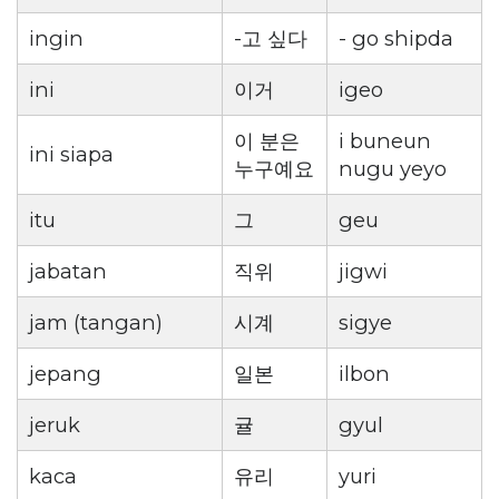
ingin
-고 싶다
- go shipda
ini
이거
igeo
이 분은
i buneun
ini siapa
누구예요
nugu yeyo
itu
그
geu
jabatan
직위
jigwi
jam (tangan)
시계
sigye
jepang
일본
ilbon
jeruk
귤
gyul
kaca
유리
yuri