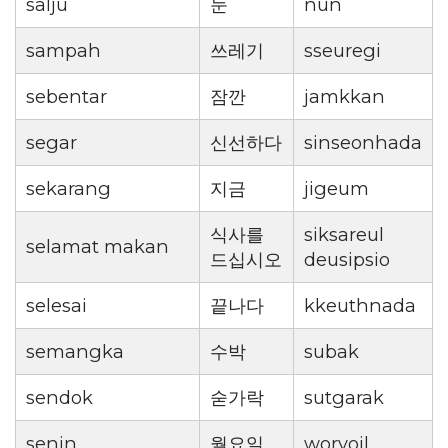
salju
눈
nun
sampah
쓰레기
sseuregi
sebentar
잠깐
jamkkan
segar
신선하다
sinseonhada
sekarang
지금
jigeum
식사를
siksareul
selamat makan
드십시오
deusipsio
selesai
끝나다
kkeuthnada
semangka
수박
subak
sendok
숟가락
sutgarak
senin
월요일
woryoil