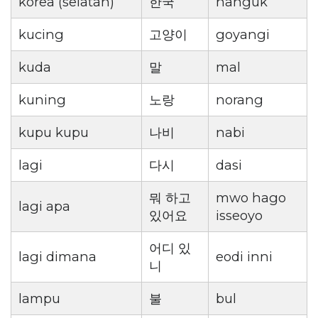
korea (selatan)
한국
hanguk
kucing
고양이
goyangi
kuda
말
mal
kuning
노랑
norang
kupu kupu
나비
nabi
lagi
다시
dasi
뭐 하고
mwo hago
lagi apa
있어요
isseoyo
어디 있
lagi dimana
eodi inni
니
lampu
불
bul