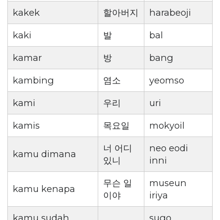
kakek
할아버지
harabeoji
kaki
발
bal
kamar
방
bang
kambing
염소
yeomso
kami
우리
uri
kamis
목요일
mokyoil
너 어디
neo eodi
kamu dimana
있니
inni
무슨 일
museun
kamu kenapa
이야
iriya
kamu sudah
sugo