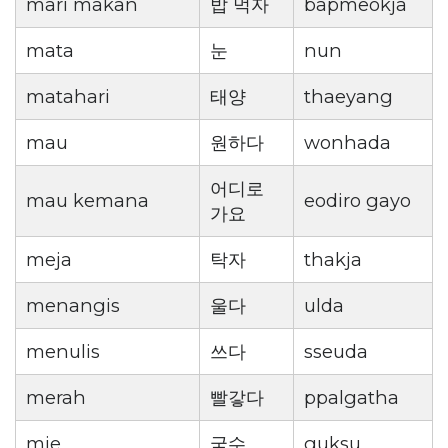
mari makan
밥 먹자
bapmeokja
mata
눈
nun
matahari
태양
thaeyang
mau
원하다
wonhada
어디로
mau kemana
eodiro gayo
가요
meja
탁자
thakja
menangis
울다
ulda
menulis
쓰다
sseuda
merah
빨갛다
ppalgatha
mie
국수
guksu