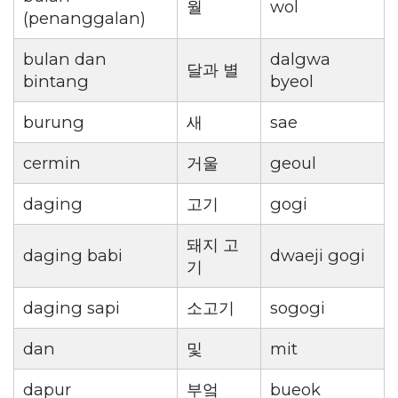
월
wol
(penanggalan)
bulan dan
dalgwa
달과 별
bintang
byeol
burung
새
sae
cermin
거울
geoul
daging
고기
gogi
돼지 고
daging babi
dwaeji gogi
기
daging sapi
소고기
sogogi
dan
및
mit
dapur
부엌
bueok