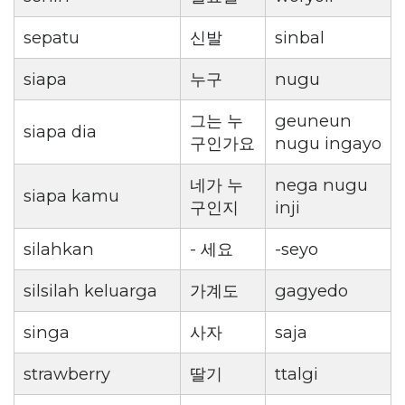
sepatu
신발
sinbal
siapa
누구
nugu
그는 누
geuneun
siapa dia
구인가요
nugu ingayo
네가 누
nega nugu
siapa kamu
구인지
inji
silahkan
- 세요
-seyo
silsilah keluarga
가계도
gagyedo
singa
사자
saja
strawberry
딸기
ttalgi