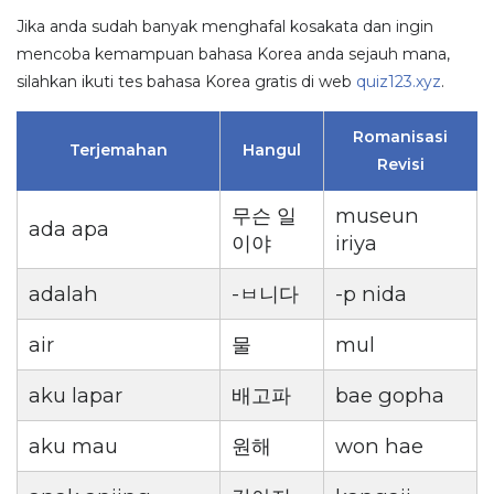
Jika anda sudah banyak menghafal kosakata dan ingin
mencoba kemampuan bahasa Korea anda sejauh mana,
silahkan ikuti tes bahasa Korea gratis di web
quiz123.xyz
.
Romanisasi
Terjemahan
Hangul
Revisi
무슨 일
museun
ada apa
이야
iriya
adalah
-ㅂ니다
-p nida
air
물
mul
aku lapar
배고파
bae gopha
aku mau
원해
won hae