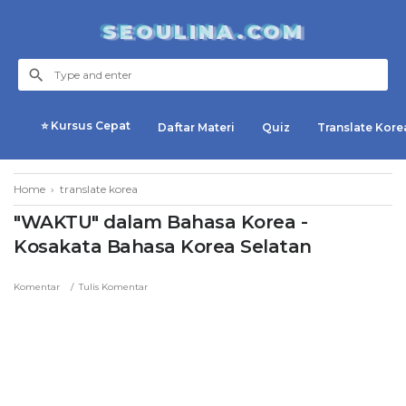
SEOULINA.COM
⭐ Kursus Cepat
Daftar Materi
Quiz
Translate Kore
Home
›
translate korea
"WAKTU" dalam Bahasa Korea -
Kosakata Bahasa Korea Selatan
Komentar
Tulis Komentar