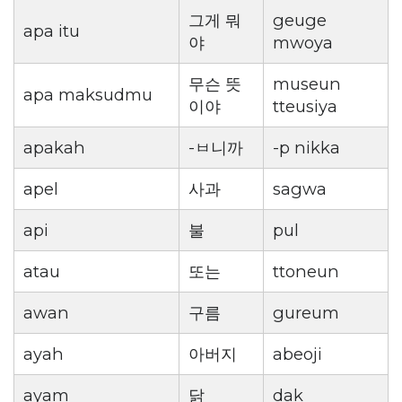
그게 뭐
geuge
apa itu
야
mwoya
무슨 뜻
museun
apa maksudmu
이야
tteusiya
apakah
-ㅂ니까
-p nikka
apel
사과
sagwa
api
불
pul
atau
또는
ttoneun
awan
구름
gureum
ayah
아버지
abeoji
ayam
닭
dak