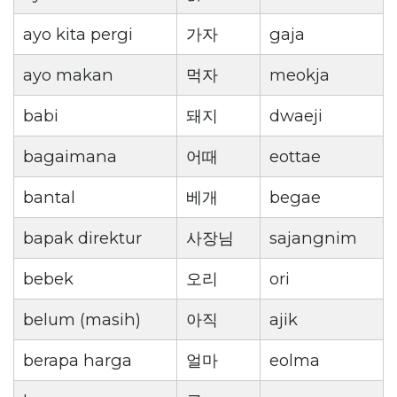
ayo kita pergi
가자
gaja
ayo makan
먹자
meokja
babi
돼지
dwaeji
bagaimana
어때
eottae
bantal
베개
begae
bapak direktur
사장님
sajangnim
bebek
오리
ori
belum (masih)
아직
ajik
berapa harga
얼마
eolma