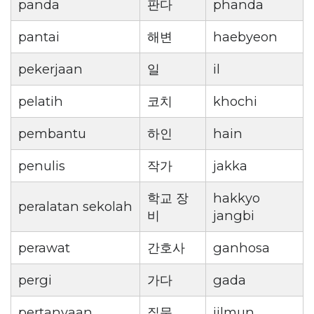
panda
판다
phanda
pantai
해변
haebyeon
pekerjaan
일
il
pelatih
코치
khochi
pembantu
하인
hain
penulis
작가
jakka
학교 장
hakkyo
peralatan sekolah
비
jangbi
perawat
간호사
ganhosa
pergi
가다
gada
pertanyaan
질문
jilmun