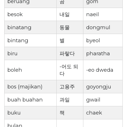
beruang
곰
gom
besok
내일
naeil
binatang
동물
dongmul
bintang
별
byeol
biru
파랗다
pharatha
-어도 되
boleh
-eo dweda
다
bos (majikan)
고용주
goyongju
buah buahan
과일
gwail
buku
책
chaek
bulan