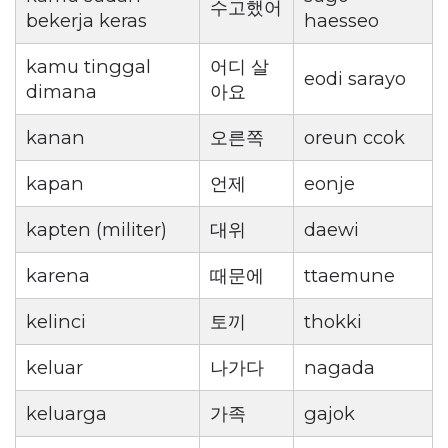
수고했어
bekerja keras
haesseo
kamu tinggal
어디 살
eodi sarayo
dimana
아요
kanan
오른쪽
oreun ccok
kapan
언제
eonje
kapten (militer)
대위
daewi
karena
때문에
ttaemune
kelinci
토끼
thokki
keluar
나가다
nagada
keluarga
가족
gajok