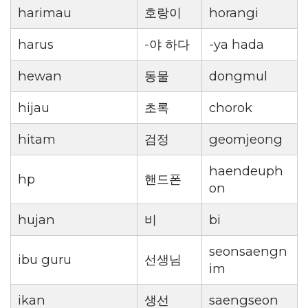
harimau
호랑이
horangi
harus
-야 하다
-ya hada
hewan
동물
dongmul
hijau
초록
chorok
hitam
검정
geomjeong
haendeuph
hp
핸드폰
on
hujan
비
bi
seonsaengn
ibu guru
선생님
im
ikan
생선
saengseon