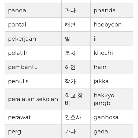
panda
판다
phanda
pantai
해변
haebyeon
pekerjaan
일
il
pelatih
코치
khochi
pembantu
하인
hain
penulis
작가
jakka
학교 장
hakkyo
peralatan sekolah
비
jangbi
perawat
간호사
ganhosa
pergi
가다
gada