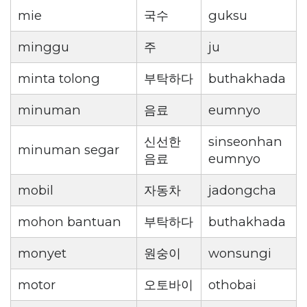
mie
국수
guksu
minggu
주
ju
minta tolong
부탁하다
buthakhada
minuman
음료
eumnyo
신선한
sinseonhan
minuman segar
음료
eumnyo
mobil
자동차
jadongcha
mohon bantuan
부탁하다
buthakhada
monyet
원숭이
wonsungi
motor
오토바이
othobai