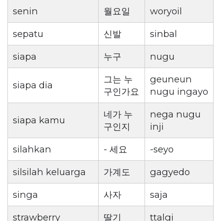
senin
월요일
woryoil
sepatu
신발
sinbal
siapa
누구
nugu
그는 누
geuneun
siapa dia
구인가요
nugu ingayo
네가 누
nega nugu
siapa kamu
구인지
inji
silahkan
- 세요
-seyo
silsilah keluarga
가계도
gagyedo
singa
사자
saja
strawberry
딸기
ttalgi