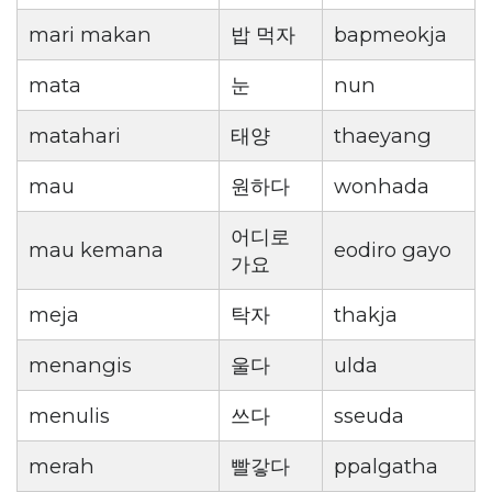
mari makan
밥 먹자
bapmeokja
mata
눈
nun
matahari
태양
thaeyang
mau
원하다
wonhada
어디로
mau kemana
eodiro gayo
가요
meja
탁자
thakja
menangis
울다
ulda
menulis
쓰다
sseuda
merah
빨갛다
ppalgatha