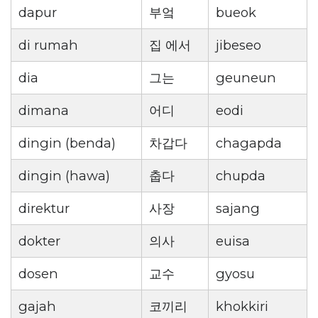
dapur
부엌
bueok
di rumah
집 에서
jibeseo
dia
그는
geuneun
dimana
어디
eodi
dingin (benda)
차갑다
chagapda
dingin (hawa)
춥다
chupda
direktur
사장
sajang
dokter
의사
euisa
dosen
교수
gyosu
gajah
코끼리
khokkiri