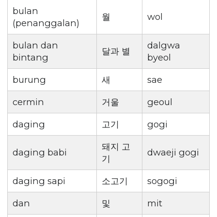
bulan
월
wol
(penanggalan)
bulan dan
dalgwa
달과 별
bintang
byeol
burung
새
sae
cermin
거울
geoul
daging
고기
gogi
돼지 고
daging babi
dwaeji gogi
기
daging sapi
소고기
sogogi
dan
및
mit