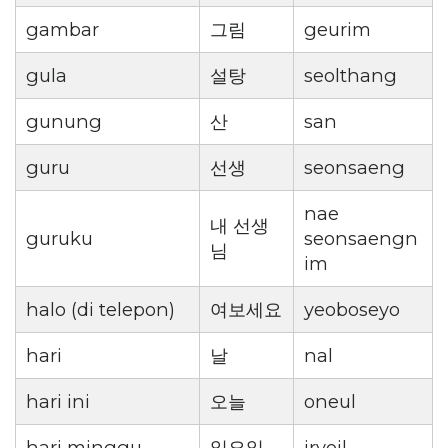
gambar
그림
geurim
gula
설탕
seolthang
gunung
산
san
guru
선생
seonsaeng
nae
내 선생
guruku
seonsaengn
님
im
halo (di telepon)
여보세요
yeoboseyo
hari
날
nal
hari ini
오늘
oneul
hari minggu
일요일
iryoil