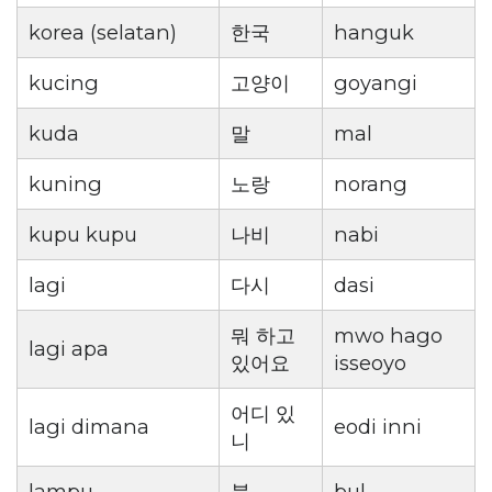
korea (selatan)
한국
hanguk
kucing
고양이
goyangi
kuda
말
mal
kuning
노랑
norang
kupu kupu
나비
nabi
lagi
다시
dasi
뭐 하고
mwo hago
lagi apa
있어요
isseoyo
어디 있
lagi dimana
eodi inni
니
lampu
불
bul