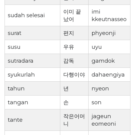
이미 끝
imi
sudah selesai
났어
kkeutnasseo
surat
편지
phyeonji
susu
우유
uyu
sutradara
감독
gamdok
syukurlah
다행이야
dahaengiya
tahun
년
nyeon
tangan
손
son
작은어머
jageun
tante
니
eomeoni