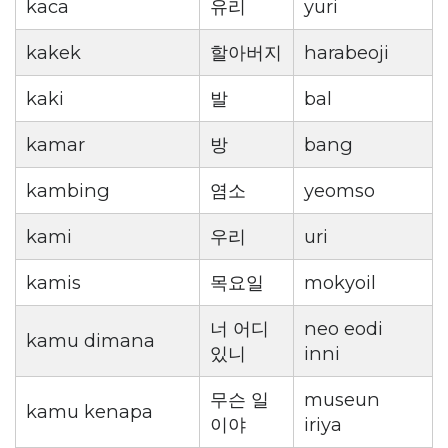
kaca
유리
yuri
kakek
할아버지
harabeoji
kaki
발
bal
kamar
방
bang
kambing
염소
yeomso
kami
우리
uri
kamis
목요일
mokyoil
너 어디
neo eodi
kamu dimana
있니
inni
무슨 일
museun
kamu kenapa
이야
iriya