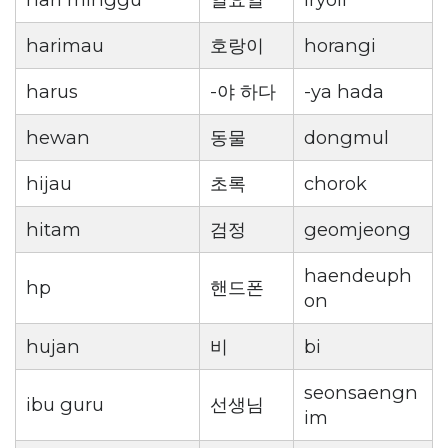
harimau
호랑이
horangi
harus
-야 하다
-ya hada
hewan
동물
dongmul
hijau
초록
chorok
hitam
검정
geomjeong
haendeuph
hp
핸드폰
on
hujan
비
bi
seonsaengn
ibu guru
선생님
im