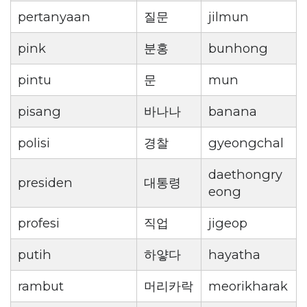
pertanyaan
질문
jilmun
pink
분홍
bunhong
pintu
문
mun
pisang
바나나
banana
polisi
경찰
gyeongchal
daethongry
presiden
대통령
eong
profesi
직업
jigeop
putih
하얗다
hayatha
rambut
머리카락
meorikharak