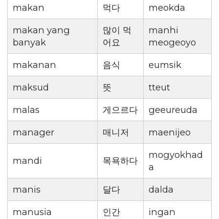
makan
먹다
meokda
makan yang
많이 먹
manhi
banyak
어요
meogeoyo
makanan
음식
eumsik
maksud
뜻
tteut
malas
게으르다
geeureuda
manager
매니저
maenijeo
mogyokhad
mandi
목욕하다
a
manis
달다
dalda
manusia
인간
ingan