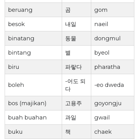
beruang
곰
gom
besok
내일
naeil
binatang
동물
dongmul
bintang
별
byeol
biru
파랗다
pharatha
-어도 되
boleh
-eo dweda
다
bos (majikan)
고용주
goyongju
buah buahan
과일
gwail
buku
책
chaek