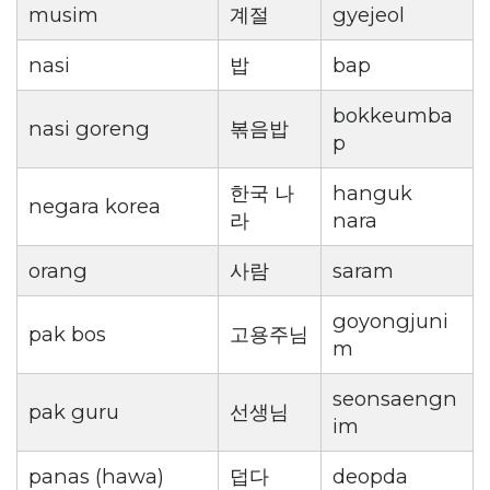
musim
계절
gyejeol
nasi
밥
bap
bokkeumba
nasi goreng
볶음밥
p
한국 나
hanguk
negara korea
라
nara
orang
사람
saram
goyongjuni
pak bos
고용주님
m
seonsaengn
pak guru
선생님
im
panas (hawa)
덥다
deopda