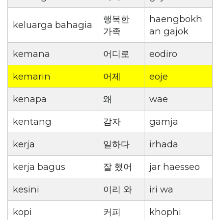
행복한
haengbokh
keluarga bahagia
가족
an gajok
kemana
어디로
eodiro
kemarin
어제
eoje
kenapa
왜
wae
kentang
감자
gamja
kerja
일하다
irhada
kerja bagus
잘 했어
jar haesseo
kesini
이리 와
iri wa
kopi
커피
khophi