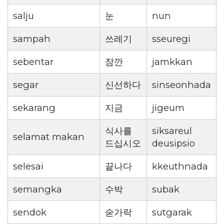
salju
눈
nun
sampah
쓰레기
sseuregi
sebentar
잠깐
jamkkan
segar
신선하다
sinseonhada
sekarang
지금
jigeum
식사를
siksareul
selamat makan
드십시오
deusipsio
selesai
끝나다
kkeuthnada
semangka
수박
subak
sendok
숟가락
sutgarak