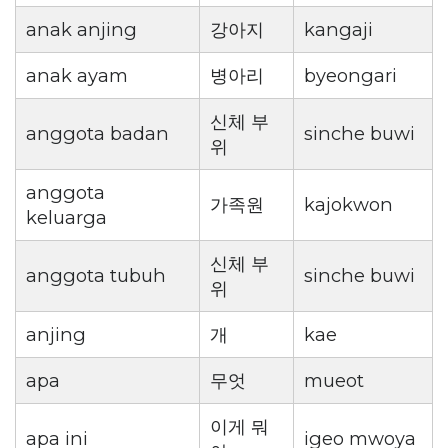
anak anjing
강아지
kangaji
anak ayam
병아리
byeongari
신체 부
anggota badan
sinche buwi
위
anggota
가족원
kajokwon
keluarga
신체 부
anggota tubuh
sinche buwi
위
anjing
개
kae
apa
무엇
mueot
이게 뭐
apa ini
igeo mwoya