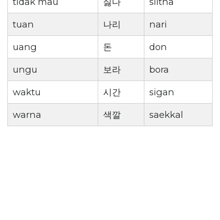
tidak mau
싫다
siltha
tuan
나리
nari
uang
돈
don
ungu
보라
bora
waktu
시간
sigan
warna
색깔
saekkal