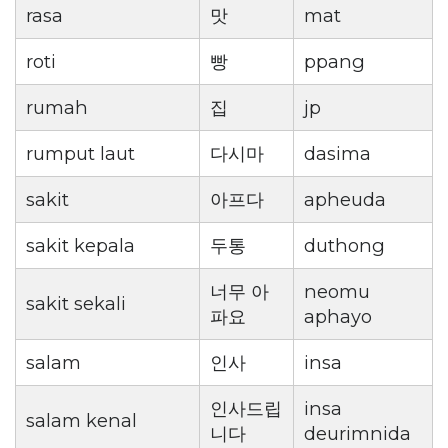
rasa
맛
mat
roti
빵
ppang
rumah
집
jp
rumput laut
다시마
dasima
sakit
아프다
apheuda
sakit kepala
두통
duthong
너무 아
neomu
sakit sekali
파요
aphayo
salam
인사
insa
인사드립
insa
salam kenal
니다
deurimnida