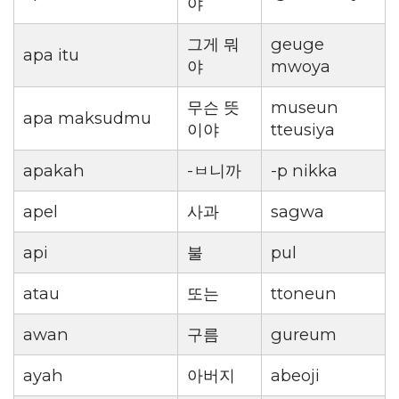
야
그게 뭐
geuge
apa itu
야
mwoya
무슨 뜻
museun
apa maksudmu
이야
tteusiya
apakah
-ㅂ니까
-p nikka
apel
사과
sagwa
api
불
pul
atau
또는
ttoneun
awan
구름
gureum
ayah
아버지
abeoji