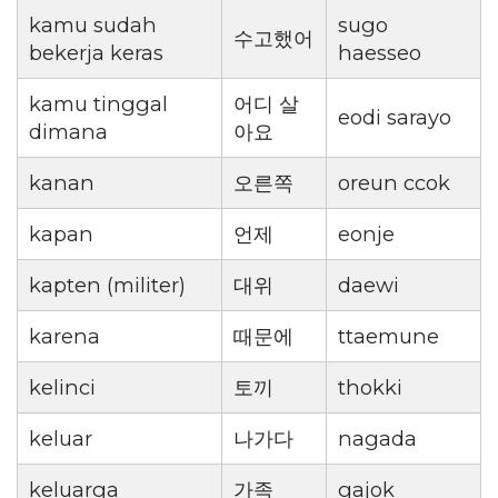
kamu sudah
sugo
수고했어
bekerja keras
haesseo
kamu tinggal
어디 살
eodi sarayo
dimana
아요
kanan
오른쪽
oreun ccok
kapan
언제
eonje
kapten (militer)
대위
daewi
karena
때문에
ttaemune
kelinci
토끼
thokki
keluar
나가다
nagada
keluarga
가족
gajok