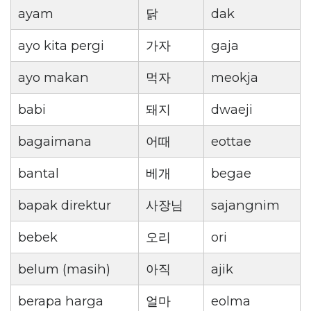
ayam
닭
dak
ayo kita pergi
가자
gaja
ayo makan
먹자
meokja
babi
돼지
dwaeji
bagaimana
어때
eottae
bantal
베개
begae
bapak direktur
사장님
sajangnim
bebek
오리
ori
belum (masih)
아직
ajik
berapa harga
얼마
eolma