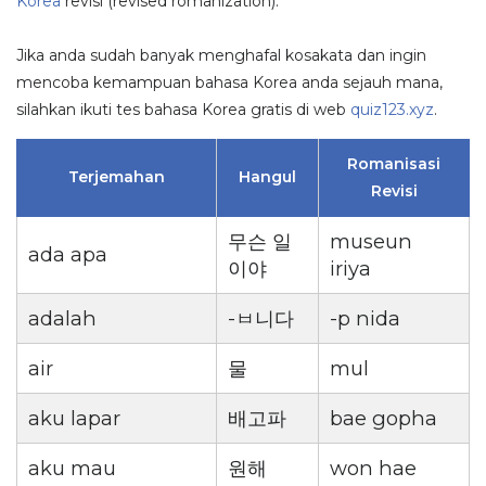
Korea
revisi (revised romanization).
Jika anda sudah banyak menghafal kosakata dan ingin
mencoba kemampuan bahasa Korea anda sejauh mana,
silahkan ikuti tes bahasa Korea gratis di web
quiz123.xyz
.
Romanisasi
Terjemahan
Hangul
Revisi
무슨 일
museun
ada apa
이야
iriya
adalah
-ㅂ니다
-p nida
air
물
mul
aku lapar
배고파
bae gopha
aku mau
원해
won hae