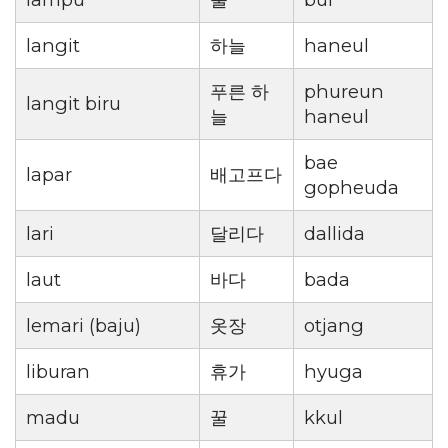
langit
하늘
haneul
푸른 하
phureun
langit biru
늘
haneul
bae
lapar
배고프다
gopheuda
lari
달리다
dallida
laut
바다
bada
lemari (baju)
옷장
otjang
liburan
휴가
hyuga
madu
꿀
kkul