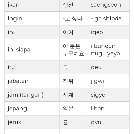
ikan
생선
saengseon
ingin
-고 싶다
- go shipda
ini
이거
igeo
이 분은
i buneun
ini siapa
누구예요
nugu yeyo
itu
그
geu
jabatan
직위
jigwi
jam (tangan)
시계
sigye
jepang
일본
ilbon
jeruk
귤
gyul