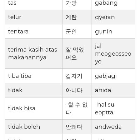
tas
가방
gabang
telur
계란
gyeran
tentara
군인
gunin
jal
terima kasih atas
잘 먹었
meogeosseo
makanannya
어요
yo
tiba tiba
갑자기
gabjagi
tidak
아니다
anida
-할 수 없
-hal su
tidak bisa
다
eoptta
tidak boleh
안돼다
andweda