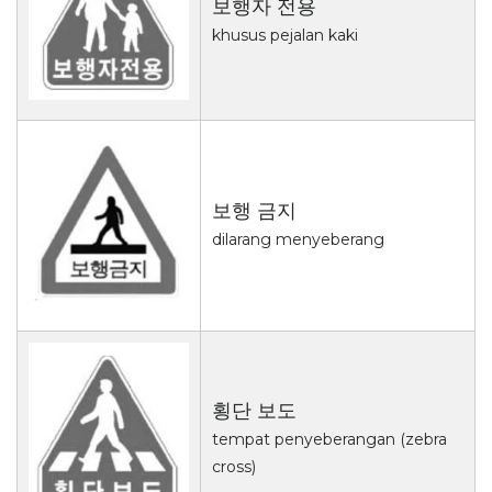
보행자 전용
khusus pejalan kaki
보행 금지
dilarang menyeberang
횡단 보도
tempat penyeberangan (zebra
cross)