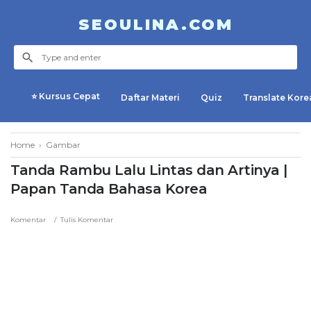
SEOULINA.COM
⭐ Kursus Cepat
Daftar Materi
Quiz
Translate Kore
Home
›
Gambar
Tanda Rambu Lalu Lintas dan Artinya |
Papan Tanda Bahasa Korea
Komentar
Tulis Komentar