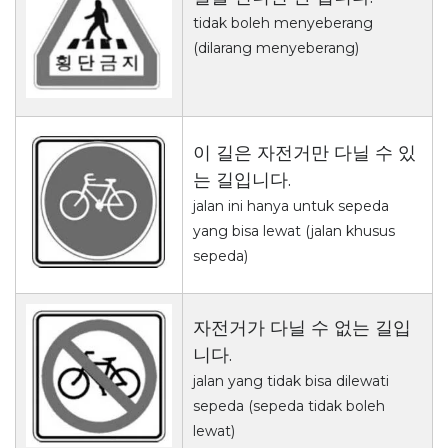
tidak boleh menyeberang
(dilarang menyeberang)
이 길은 자전거만 다닐 수 있
는 길입니다.
jalan ini hanya untuk sepeda
yang bisa lewat (jalan khusus
sepeda)
자전거가 다닐 수 없는 길입
니다.
jalan yang tidak bisa dilewati
sepeda (sepeda tidak boleh
lewat)